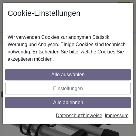
Cookie-Einstellungen
Wir verwenden Cookies zur anonymen Statistik,
·
Versandkostenfreie
Lieferung innerhalb Deutschlands
Sichere Zahlung
Werbung und Analysen. Einige Cookies sind technisch
notwendig. Entscheiden Sie bitte, welche Cookies Sie
Startseite
Gardinenstangen
Metall
akzeptieren möchten.
Gardinenstangen aus Metall in 20 mm Ø,
2-läufig, Modell PRESTIGE - Savio
Alle auswählen
Silbergrau / Schwarz
Einstellungen
Maßzuschnitt möglich
Alle ablehnen
Datenschutzhinweise
Impressum