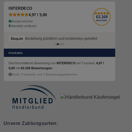
INTERDECO
4,97 / 5,00
63.169
Ausgezeichnet
TRUSTAMI.
Identität verifiziert
Bestellung pünktlich und problemlos geliefert
Bestellung pünktlich und problemlos geliefert
Ebay.de
Ebay.de
trustami.
Durchschnittliche Bewertung von
INTERDECO
bei Trustami:
4,97 /
5,00
mit
63.169 Bewertungen
.
Basis: 3 Verkaufs- und 4 Bewertungsplattformen
Unsere Zahlungsarten: