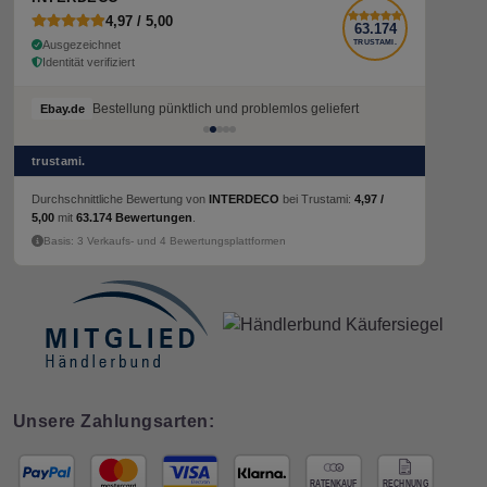
4,97 / 5,00
63.174
Ausgezeichnet
TRUSTAMI.
Identität verifiziert
Bestellung pünktlich und problemlos geliefert
Bestellung pünktlich und problemlos geliefert
Ebay.de
Ebay.de
trustami.
Durchschnittliche Bewertung von
INTERDECO
bei Trustami:
4,97 /
5,00
mit
63.174 Bewertungen
.
Basis: 3 Verkaufs- und 4 Bewertungsplattformen
Unsere Zahlungsarten: