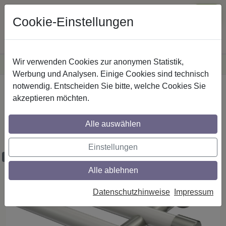
Cookie-Einstellungen
Wir verwenden Cookies zur anonymen Statistik,
·
Versandkostenfreie
Lieferung innerhalb Deutschlands
Sichere Zahlung
Werbung und Analysen. Einige Cookies sind technisch
notwendig. Entscheiden Sie bitte, welche Cookies Sie
Startseite
Gardinenstangen
Metall
akzeptieren möchten.
Gardinenstangen aus Metall in 20 mm Ø,
2-läufig, Modell PRESTIGE - Santo Weiß
Alle auswählen
/ Edelstahl-Optik (ohne Ringe)
Einstellungen
Maßzuschnitt möglich
Alle ablehnen
Datenschutzhinweise
Impressum