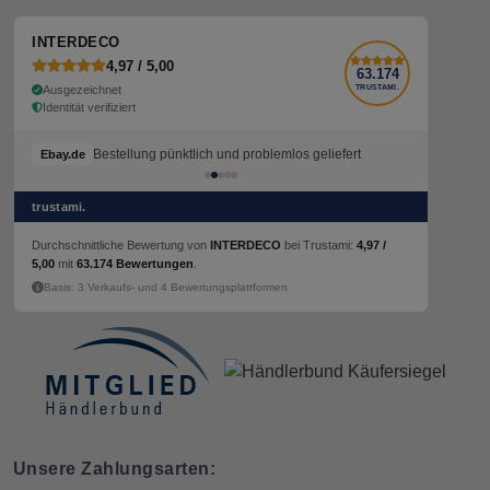
INTERDECO
4,97 / 5,00
63.174
Ausgezeichnet
TRUSTAMI.
Identität verifiziert
Bestellung pünktlich und problemlos geliefert
Bestellung pünktlich und problemlos geliefert
Ebay.de
Ebay.de
trustami.
Durchschnittliche Bewertung von
INTERDECO
bei Trustami:
4,97 /
5,00
mit
63.174 Bewertungen
.
Basis: 3 Verkaufs- und 4 Bewertungsplattformen
Unsere Zahlungsarten: