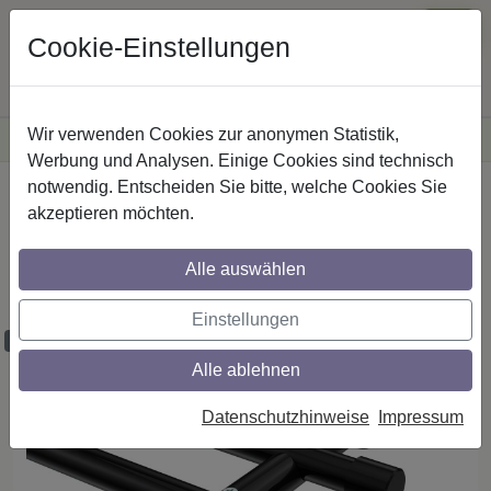
Cookie-Einstellungen
Wir verwenden Cookies zur anonymen Statistik,
·
Versandkostenfreie
Lieferung innerhalb Deutschlands
Sichere Zahlung
Werbung und Analysen. Einige Cookies sind technisch
notwendig. Entscheiden Sie bitte, welche Cookies Sie
Startseite
Gardinenstangen
Metall
akzeptieren möchten.
Gardinenstangen aus Metall in 20 mm Ø,
2-läufig, Modell PLATON - Tanara
Alle auswählen
Schwarz (ohne Ringe)
Einstellungen
Maßzuschnitt möglich
Alle ablehnen
Datenschutzhinweise
Impressum