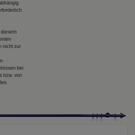
abhängig
forderlich
s diesem
enten
 nicht zur
en
tnissen bei
rs bzw. von
 des