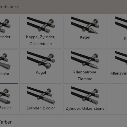
Endstücke
linder
Kappe, Zylinder,
Kegel
K
Glitzersteine
Rillenpatrone,
Kugel
Rillenzyli
icolor
Flamme
Bicolor
Zylinder, Bicolor
Zylinder, Glitzersteine
Farben