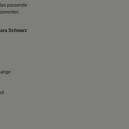
 das passende
mponenten
nara Schwarz
tange
il