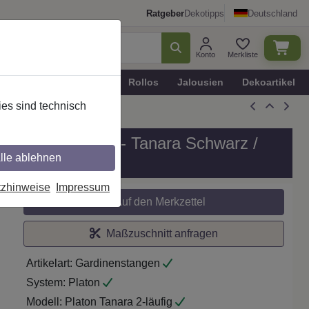
Ratgeber
Dekotipps
Deutschland
Konto
Merkliste
n
Plissee - Faltstores
Rollos
Jalousien
Dekoartikel
es sind technisch
, Modell PLATON - Tanara Schwarz /
lle ablehnen
tzhinweise
Impressum
Auf den Merkzettel
Maßzuschnitt anfragen
Artikelart:
Gardinenstangen
System:
Platon
Modell:
Platon Tanara 2-läufig