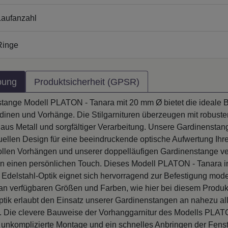
aufanzahl
Ringe
bung
Produktsicherheit (GPSR)
tange Modell PLATON - Tanara mit 20 mm Ø bietet die ideale B
rdinen und Vorhänge. Die Stilgarnituren überzeugen mit robuste
 aus Metall und sorgfältiger Verarbeitung. Unsere Gardinensta
uellen Design für eine beeindruckende optische Aufwertung Ihre
len Vorhängen und unserer doppelläufigen Gardinenstange ve
rn einen persönlichen Touch. Dieses Modell PLATON - Tanara i
Edelstahl-Optik eignet sich hervorragend zur Befestigung mod
 an verfügbaren Größen und Farben, wie hier bei diesem Produk
Optik erlaubt den Einsatz unserer Gardinenstangen an nahezu al
. Die clevere Bauweise der Vorhanggarnitur des Modells PLAT
e unkomplizierte Montage und ein schnelles Anbringen der Fens