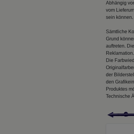
Abhängig vo
vom Lieferum
sein können. 
Sämtliche Ko
Grund können
auftreten. D
Reklamation.
Die Farbwied
Originalfarb
der Bilderste
den Grafikei
Produktes mö
Technische Ä