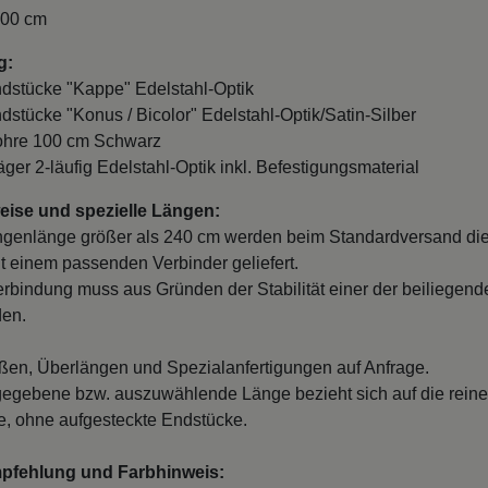
100 cm
g:
ndstücke "Kappe" Edelstahl-Optik
ndstücke "Konus / Bicolor" Edelstahl-Optik/Satin-Silber
Rohre 100 cm Schwarz
äger 2-läufig Edelstahl-Optik inkl. Befestigungsmaterial
ise und spezielle Längen:
ngenlänge größer als 240 cm werden beim Standardversand di
it einem passenden Verbinder geliefert.
erbindung muss aus Gründen der Stabilität einer der beiliegend
den.
en, Überlängen und Spezialanfertigungen auf Anfrage.
egebene bzw. auszuwählende Länge bezieht sich auf die reine
, ohne aufgesteckte Endstücke.
mpfehlung und Farbhinweis: