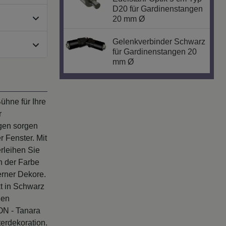
D20 für Gardinenstangen
20 mm Ø
Gelenkverbinder Schwarz
für Gardinenstangen 20
mm Ø
ühne für Ihre
r
ngen sorgen
r Fenster. Mit
rleihen Sie
n der Farbe
erner Dekore.
t in Schwarz
len
ON - Tanara
terdekoration.