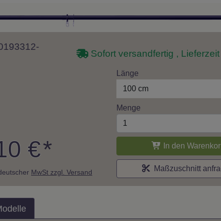
 10193312-
Sofort versandfertig , Lieferzei
Länge
100 cm
Menge
10 €
*
In den Warenkor
Maßzuschnitt anfr
. deutscher
MwSt zzgl. Versand
Modelle