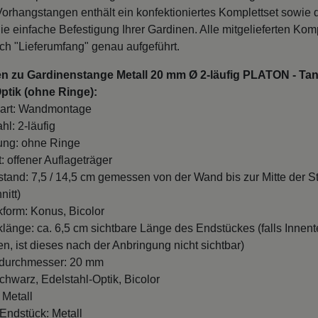
Vorhangstangen enthält ein konfektioniertes Komplettset sowie
ie einfache Befestigung Ihrer Gardinen. Alle mitgelieferten Ko
ch "Lieferumfang" genau aufgeführt.
en zu Gardinenstange Metall 20 mm Ø 2-läufig PLATON - Ta
Optik (ohne Ringe):
art: Wandmontage
hl: 2-läufig
ung: ohne Ringe
: offener Auflageträger
and: 7,5 / 14,5 cm gemessen von der Wand bis zur Mitte der S
nitt)
form: Konus, Bicolor
länge: ca. 6,5 cm sichtbare Länge des Endstückes (falls Innente
n, ist dieses nach der Anbringung nicht sichtbar)
durchmesser: 20 mm
chwarz, Edelstahl-Optik, Bicolor
 Metall
 Endstück: Metall