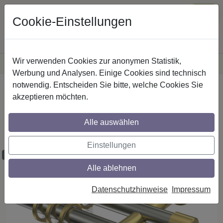
Cookie-Einstellungen
Wir verwenden Cookies zur anonymen Statistik,
·
Versandkostenfreie
Lieferung innerhalb Deutschlands
Sichere Zahlung
Werbung und Analysen. Einige Cookies sind technisch
notwendig. Entscheiden Sie bitte, welche Cookies Sie
Startseite
Gardinenstangen
Edelstahl-Optik
akzeptieren möchten.
Gardinenstangen aus Edelstahl-Optik /
Messing-Optik in 20 mm Ø, 2-läufig,
Alle auswählen
Modell PRESTIGE - Santo
Einstellungen
Maßzuschnitt möglich
Alle ablehnen
Datenschutzhinweise
Impressum