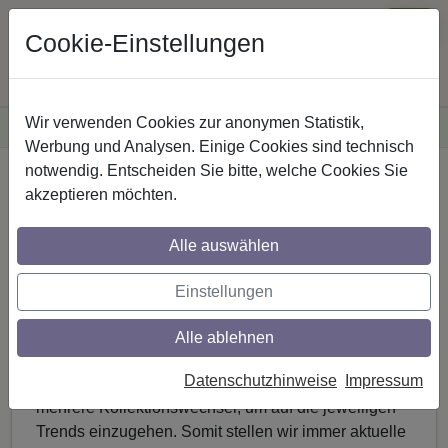
Cookie-Einstellungen
Wir verwenden Cookies zur anonymen Statistik,
·
Versandkostenfreie
Lieferung innerhalb Deutschlands
Sichere Zahlung
Werbung und Analysen. Einige Cookies sind technisch
notwendig. Entscheiden Sie bitte, welche Cookies Sie
Schöner Wohnen mit
akzeptieren möchten.
Gardinen und
Alle auswählen
Gardinenzubehör für eine
Einstellungen
exklusive Fensterdeko
Alle ablehnen
Gerade im Frühjahr ist der Wunsch nach neuen
Datenschutzhinweise
Impressum
Gardinen besonders groß. Aus diesem Grund gibt es
mehrere Kollektionswechsel, um auf die jeweiligen
Trends einzugehen. Somit stellen wir immer aktuelle