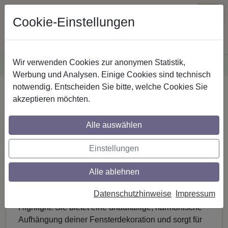
Cookie-Einstellungen
Wir verwenden Cookies zur anonymen Statistik,
·
Versandkostenfreie
Lieferung innerhalb Deutschlands
Sichere Zahlung
Werbung und Analysen. Einige Cookies sind technisch
notwendig. Entscheiden Sie bitte, welche Cookies Sie
Flexibel. Stilvoll. Universell
akzeptieren möchten.
– Die neue
Alle auswählen
Innenlaufstange Siteno für
Einstellungen
jedes Wohnambiente
Alle ablehnen
Die Innenlaufstange Siteno ist nicht nur ein
Datenschutzhinweise
Impressum
praktisches, sondern auch ein ästhetisches
Highlight: Sie bietet eine unauffällige, harmonische
Aufhängung deiner Fensterdekoration und sorgt für