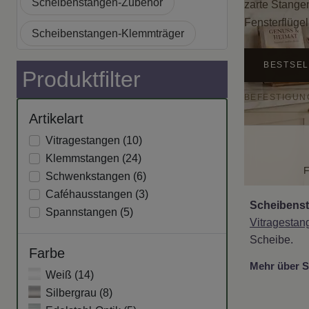
Scheibenstangen-Zubehör
zarte Stange
Fensterflügel
Scheibenstangen-Klemmträger
BESTSE
Produktfilter
BEFESTIGUN
Artikelart
Vitragestangen (
10
)
Klemmstangen (
24
)
F
Schwenkstangen (
6
)
Caféhausstangen (
3
)
Scheibens
Spannstangen (
5
)
Vitragestan
Scheibe.
Farbe
Mehr über S
Weiß (
14
)
Silbergrau (
8
)