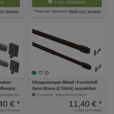
rb
In den Warenkorb
gl. Versand
* Preis inkl. deutscher
MwSt zzgl. Versand
ehaken
Vitragestangen Metall / Kunststoff
Silbergrau
Geno Braun (2 Stück) ausziehbar
ngsbeständig
Kunststoff · pflegeleicht & leicht
40 €
*
11,40 €
*
ck | 5,70 €/Stück
2 Stück | 5,70 €/Stück