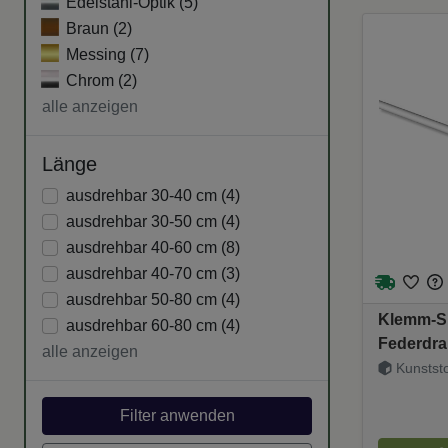
Edelstahl-Optik (
5
)
Braun (
2
)
Messing (
7
)
Chrom (
2
)
alle anzeigen
Länge
ausdrehbar 30-40 cm (
4
)
ausdrehbar 30-50 cm (
4
)
ausdrehbar 40-60 cm (
8
)
ausdrehbar 40-70 cm (
3
)
ausdrehbar 50-80 cm (
4
)
Klemm-Sp
ausdrehbar 60-80 cm (
4
)
Federdrah
alle anzeigen
Weiß 150
Kunststof
Filter anwenden