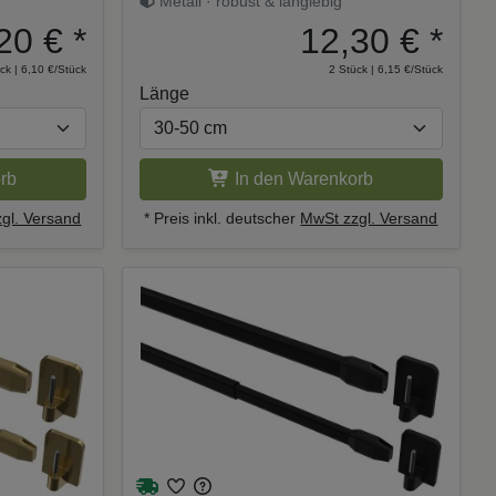
Metall · robust & langlebig
20 €
*
12,30 €
*
ck | 6,10 €/Stück
2 Stück | 6,15 €/Stück
Länge
rb
In den Warenkorb
gl. Versand
* Preis inkl. deutscher
MwSt zzgl. Versand