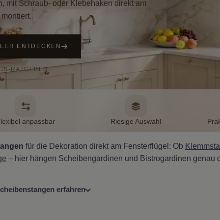
n, mit Schraub- oder Klebehaken direkt am
 montiert.
LLER ENTDECKEN
GS-RATGEBER
lexibel anpassbar
Riesige Auswahl
Pra
tangen
für die Dekoration direkt am Fensterflügel: Ob
Klemmst
ge
– hier hängen Scheibengardinen und Bistrogardinen genau dor
cheibenstangen erfahren