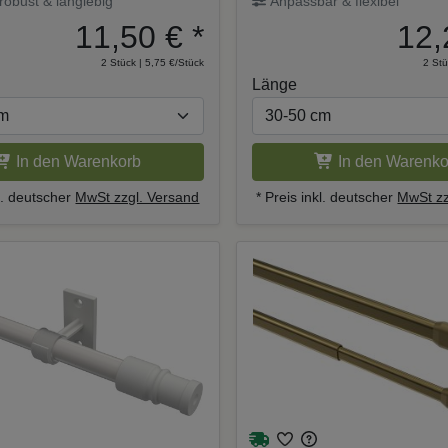
usziehbar
ausziehbar
 robust & langlebig
Anpassbar & flexibel
11,50 €
*
12,
2 Stück | 5,75 €/Stück
2 Stü
Länge
In den Warenkorb
In den Warenko
kl. deutscher
MwSt zzgl. Versand
* Preis inkl. deutscher
MwSt zz