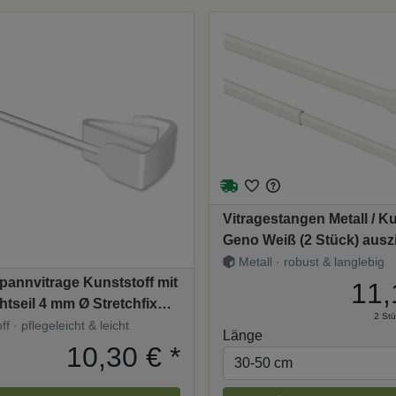
Vitragestangen Metall / Ku
Geno Weiß (2 Stück) ausz
Metall · robust & langlebig
annvitrage Kunststoff mit
11,
tseil 4 mm Ø Stretchfix
2 Stü
 cm (kürzbar)
f · pflegeleicht & leicht
Länge
10,30 €
*