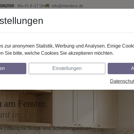
 5062500
· Mo–Fr 8–17 Uhr
info@interdeco.de
stellungen
fstangen
Gardinenschienen
Scheibenstangen
Gardine
 zur anonymen Statistik, Werbung und Analysen. Einige Cooki
Scheibenstangen
n Sie bitte, welche Cookies Sie akzeptieren möchten.
lle Scheibenstangen für die Kle
en
Einstellungen
A
Datenschu
ENSTANGEN
n am Fenster.
nt im Detail.
he Lösung für Bistro- und Scheibengardinen –