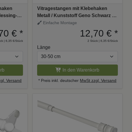
ehaken
Vitragestangen mit Klebehaken
Messing-
Metall / Kunststoff Geno Schwarz (2
r
Stück) ausziehbar
Einfache Montage
70 €
*
12,70 €
*
ck | 6,35 €/Stück
2 Stück | 6,35 €/Stück
Länge
rb
In den Warenkorb
gl. Versand
* Preis inkl. deutscher
MwSt zzgl. Versand