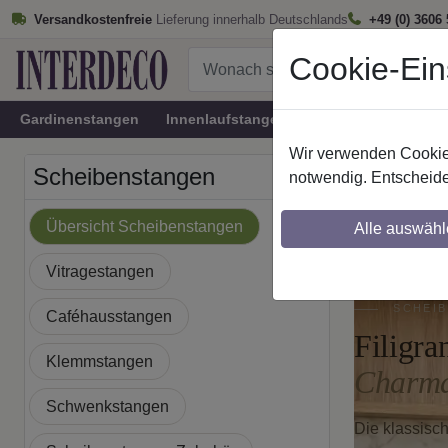
Versandkostenfreie
Lieferung innerhalb Deutschlands
+49 (0) 3606
Cookie-Ein
Gardinenstangen
Innenlaufstangen
Rundrohr-Innenlau
Wir verwenden Cookies
Startseite
Scheibenstangen
notwendig. Entscheide
Stilvo
Übersicht Scheibenstangen
Alle auswähl
Vitragestangen
SCHEIB
Caféhausstangen
Filigra
Klemmstangen
Charma
Schwenkstangen
Die klassisc