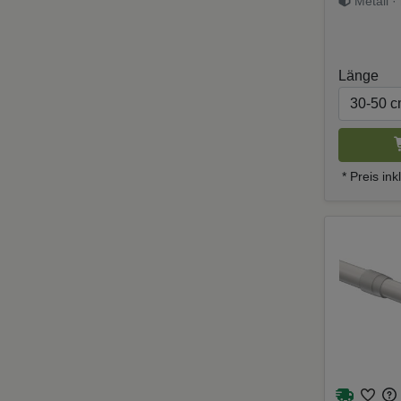
Stück) a
Metall ·
Länge
* Preis in