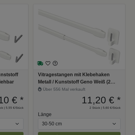
nststoff
Vitragestangen mit Klebehaken
iehbar
Metall / Kunststoff Geno Weiß (2
Stück) ausziehbar
Über 556 Mal verkauft
10 €
*
11,20 €
*
ck | 5,55 €/Stück
2 Stück | 5,60 €/Stück
Länge