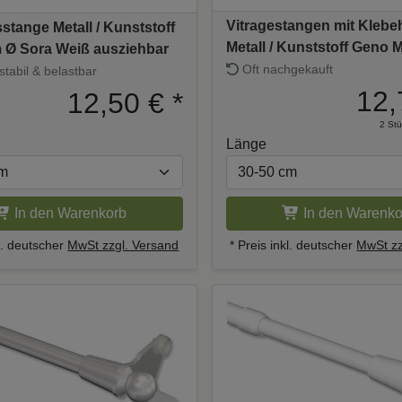
Vitragestangen mit Kleb
stange Metall / Kunststoff
Metall / Kunststoff Geno 
 Ø Sora Weiß ausziehbar
farbig (2 Stück) ausziehba
Oft nachgekauft
stabil & belastbar
12,
12,50 €
*
2 Stü
Länge
In den Warenkorb
In den Warenko
kl. deutscher
MwSt zzgl. Versand
* Preis inkl. deutscher
MwSt zz