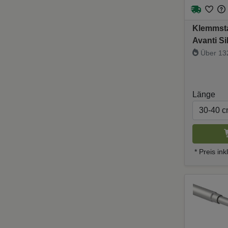
Klemmsta
Avanti S
Über 132
Länge
* Preis in