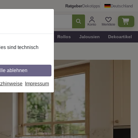
Ratgeber
Dekotipps
Deutschland
Konto
Merkliste
n
Plissee - Faltstores
Rollos
Jalousien
Dekoartikel
es sind technisch
infenster-Gardinen
lle ablehnen
tzhinweise
Impressum