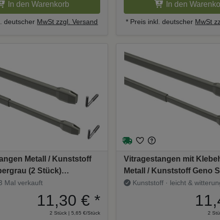
In den Warenkorb
In den Warenko
kl. deutscher
MwSt zzgl. Versand
* Preis inkl. deutscher
MwSt zz
angen Metall / Kunststoff
Vitragestangen mit Kleb
bergrau (2 Stück)
Metall / Kunststoff Geno 
ar
(2 Stück) ausziehbar
 Mal verkauft
Kunststoff · leicht & witteru
11,30 €
*
11,
2 Stück | 5,65 €/Stück
2 Stü