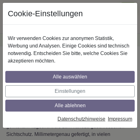
Cookie-Einstellungen
Wir verwenden Cookies zur anonymen Statistik,
·
Versandkostenfreie
Lieferung innerhalb Deutschlands
Sichere Zahlung
Werbung und Analysen. Einige Cookies sind technisch
notwendig. Entscheiden Sie bitte, welche Cookies Sie
Startseite
Jalousien
akzeptieren möchten.
Kreative Akzente setzen
Alle auswählen
mit farbenfrischen
Jalousien
Einstellungen
Alle ablehnen
Aluminium-Jalousien nach Maß
– mit wendbaren
Lamellen steuern Sie Licht und Blicke stufenlos: von sanft
Datenschutzhinweise
Impressum
gefiltertem Tageslicht bis zum nahezu geschlossenen
Sichtschutz. Millimetergenau gefertigt, in vielen