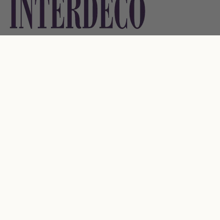
KONTAKT:
Interdeco GmbH
Udersche Str. 33
37318 Thalwenden
Deutschland
+49 (0) 3606 5062500
+49 (0) 3606 5062504
info@interdeco.de
SERVICE & HILFE:
Service