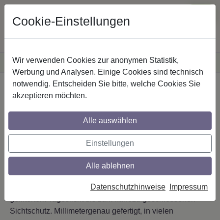
Cookie-Einstellungen
Wir verwenden Cookies zur anonymen Statistik,
·
Versandkostenfreie
Lieferung innerhalb Deutschlands
Sichere Zahlung
Werbung und Analysen. Einige Cookies sind technisch
notwendig. Entscheiden Sie bitte, welche Cookies Sie
Startseite
Jalousien
akzeptieren möchten.
Kreative Akzente setzen
Alle auswählen
mit farbenfrischen
Jalousien
Einstellungen
Alle ablehnen
Aluminium-Jalousien nach Maß
– mit wendbaren
Lamellen steuern Sie Licht und Blicke stufenlos: von sanft
Datenschutzhinweise
Impressum
gefiltertem Tageslicht bis zum nahezu geschlossenen
Sichtschutz. Millimetergenau gefertigt, in vielen