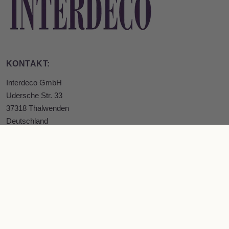
KONTAKT:
Interdeco GmbH
Udersche Str. 33
37318 Thalwenden
Deutschland
+49 (0) 3606 5062500
+49 (0) 3606 5062504
info@interdeco.de
SERVICE & HILFE:
Service