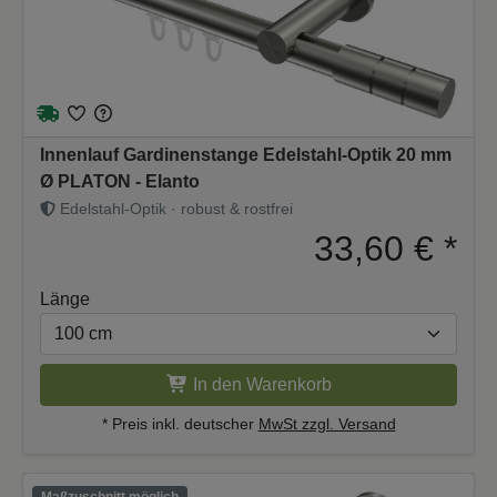
Innenlauf Gardinenstange Edelstahl-Optik 20 mm
Ø PLATON - Elanto
Edelstahl-Optik · robust & rostfrei
33,60 €
*
Länge
In den Warenkorb
* Preis inkl. deutscher
MwSt zzgl. Versand