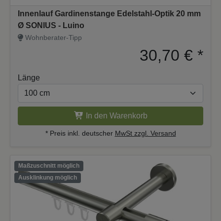
Innenlauf Gardinenstange Edelstahl-Optik 20 mm
Ø SONIUS - Luino
Wohnberater-Tipp
30,70 €
*
Länge
In den Warenkorb
* Preis inkl. deutscher
MwSt zzgl. Versand
Maßzuschnitt möglich
Ausklinkung möglich