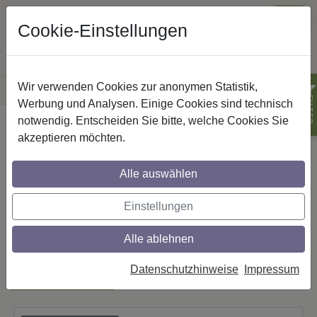
Cookie-Einstellungen
Wir verwenden Cookies zur anonymen Statistik,
·
Versandkostenfreie
Lieferung innerhalb Deutschlands
Sichere Zahlung
FILTER
Werbung und Analysen. Einige Cookies sind technisch
notwendig. Entscheiden Sie bitte, welche Cookies Sie
Startseite
Innenlaufstangen
akzeptieren möchten.
Innenlauf-
Alle auswählen
Gardinenstangen als
moderne
Einstellungen
Innenlaufsysteme nutzen
Alle ablehnen
Datenschutzhinweise
Impressum
Sortierung:
Standard
Filter anzeigen