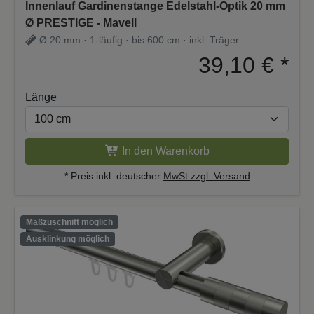
Innenlauf Gardinenstange Edelstahl-Optik 20 mm
Ø PRESTIGE - Mavell
Ø 20 mm · 1-läufig · bis 600 cm · inkl. Träger
39,10 €
*
Länge
In den Warenkorb
* Preis inkl. deutscher
MwSt zzgl. Versand
Maßzuschnitt möglich
Ausklinkung möglich