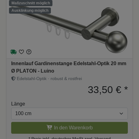
Maßzuschnitt möglich
Ausklinkung möglich
Innenlauf Gardinenstange Edelstahl-Optik 20 mm
Ø PLATON - Luino
Edelstahl-Optik · robust & rostfrei
33,50 €
*
Länge
In den Warenkorb
* Preis inkl. deutscher
MwSt zzgl. Versand