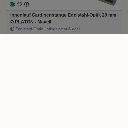
Innenlauf Gardinenstange Edelstahl-Optik 20 mm
Ø PLATON - Mavell
Edelstahl-Optik · pflegeleicht & edel
36,20 €
*
Länge
In den Warenkorb
* Preis inkl. deutscher
MwSt zzgl. Versand
Maßzuschnitt möglich
Ausklinkung möglich