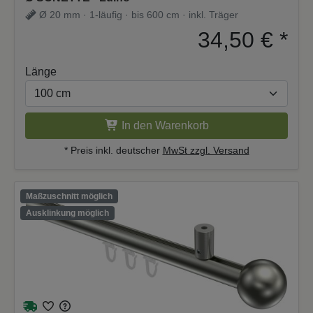
Ø 20 mm · 1-läufig · bis 600 cm · inkl. Träger
34,50 €
*
Länge
In den Warenkorb
* Preis inkl. deutscher
MwSt zzgl. Versand
Maßzuschnitt möglich
Ausklinkung möglich