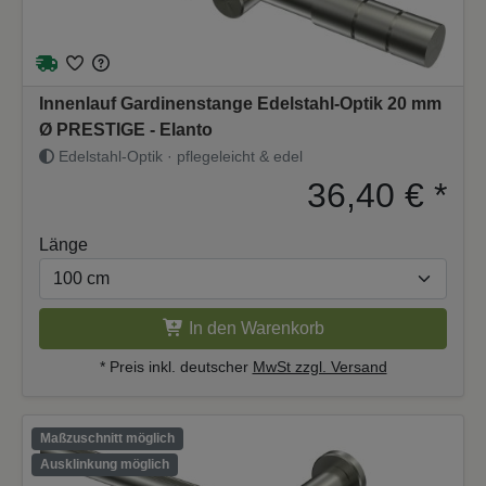
Innenlauf Gardinenstange Edelstahl-Optik 20 mm
Ø PRESTIGE - Elanto
Edelstahl-Optik · pflegeleicht & edel
36,40 €
*
Länge
In den Warenkorb
* Preis inkl. deutscher
MwSt zzgl. Versand
Maßzuschnitt möglich
Ausklinkung möglich