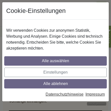
Cookie-Einstellungen
Wir verwenden Cookies zur anonymen Statistik,
·
Versandkostenfreie
Lieferung innerhalb Deutschlands
Sichere Zahlung
FILTER
Werbung und Analysen. Einige Cookies sind technisch
notwendig. Entscheiden Sie bitte, welche Cookies Sie
Startseite
Gardinenschienen
akzeptieren möchten.
Interdeco-Gardinenschienen:
GARDINENSCHIENEN
Alle auswählen
Vorgebohrt.
Einstellungen
In Minuten montiert.
Alle ablehnen
Die Objektschiene Primax bringt alle Bohrungen
Datenschutzhinweise
Impressum
schon ab Werk mit – einfach anschrauben und
Vorhänge einhängen.
Bild KI generiert